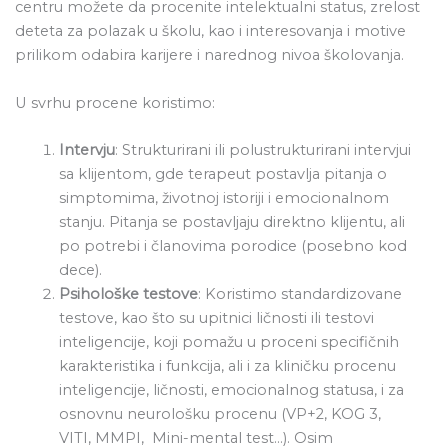
centru možete da procenite intelektualni status, zrelost
deteta za polazak u školu, kao i interesovanja i motive
prilikom odabira karijere i narednog nivoa školovanja.
U svrhu procene koristimo:
Intervju
: Strukturirani ili polustrukturirani intervjui
sa klijentom, gde terapeut postavlja pitanja o
simptomima, životnoj istoriji i emocionalnom
stanju. Pitanja se postavljaju direktno klijentu, ali
po potrebi i članovima porodice (posebno kod
dece).
Psihološke testove
: Koristimo standardizovane
testove, kao što su upitnici ličnosti ili testovi
inteligencije, koji pomažu u proceni specifičnih
karakteristika i funkcija, ali i za kliničku procenu
inteligencije, ličnosti, emocionalnog statusa, i za
osnovnu neurološku procenu (VP+2, KOG 3,
VITI, MMPI, Mini-mental test…). Osim