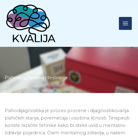
Skip
to
content
Psihodijagnostika i testiranje
Psihodijagnostika je proces procene i dijagnostikovanja
psihičkih stanja, poremećaja i osobina ličnosti. Terapeuti
koriste različite tehnike kako bi stekli uvid u mentalno
zdravlje pojedinca. Osim mentalnog zdravlja, u našem