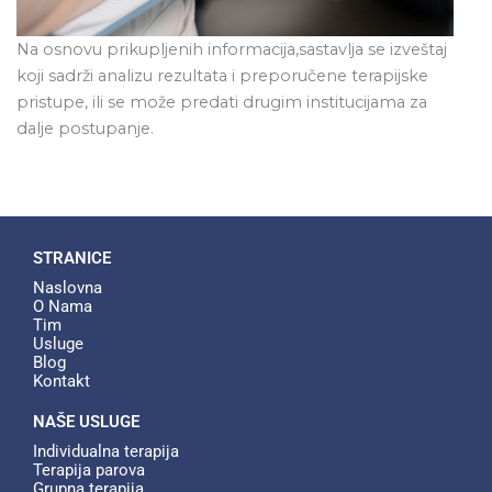
Na osnovu prikupljenih informacija,sastavlja se izveštaj
koji sadrži analizu rezultata i preporučene terapijske
pristupe, ili se može predati drugim institucijama za
dalje postupanje.
STRANICE
Naslovna
O Nama
Tim
Usluge
Blog
Kontakt
NAŠE USLUGE
Individualna terapija​
Terapija parova​
Grupna terapija​