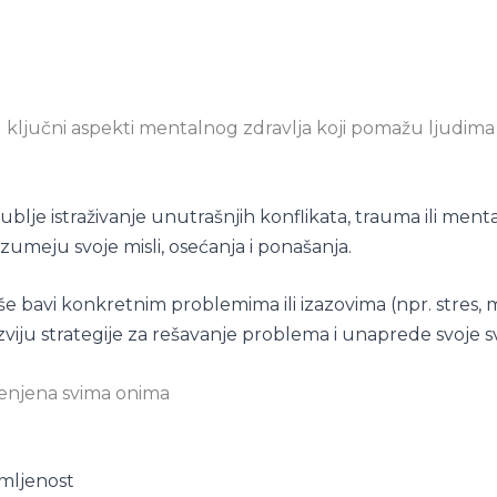
su ključni aspekti mentalnog zdravlja koji pomažu ljudima
ublje istraživanje unutrašnjih konflikata, trauma ili ment
umeju svoje misli, osećanja i ponašanja.
iše bavi konkretnim problemima ili izazovima (npr. stres, 
 razviju strategije za rešavanje problema i unaprede svoje
menjena svima onima
mljenost