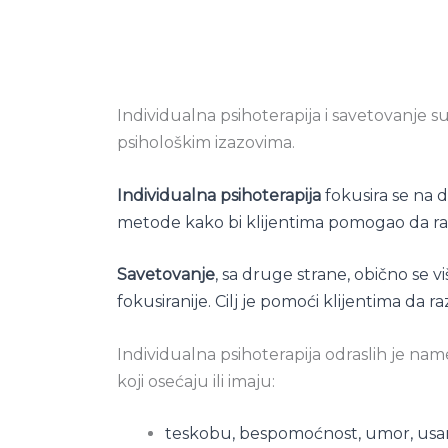
Individualna psihoterapija i savetovanje 
psihološkim izazovima.
Individualna psihoterapija
fokusira se na d
metode kako bi klijentima pomogao da raz
Savetovanje
, sa druge strane, obično se v
fokusiranije. Cilj je pomoći klijentima da
Individualna psihoterapija odraslih je na
koji osećaju ili imaju:
teskobu, bespomoćnost, umor, usa