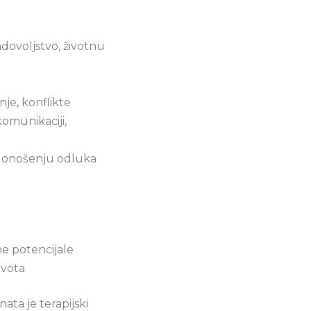
dovoljstvo, životnu
nje, konflikte
komunikaciji,
 donošenju odluka
ne potencijale
ivota
ata je terapijski