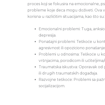
proces koji se fokusira na emocionalne, psi
probleme koje deca mogu doživeti. Ova vr
korisna u različitim situacijama, kao što su:
Emocionalni problemi: Tuga, anksiozn
depresija.
Ponašajni problemi: Teškoće u kont
agresivnost ili opoziciono ponašanje
Problemi u odnosima: Teškoće u ko
vršnjacima, porodicom ili učiteljima
Traumatska iskustva: Oporavak od g
ili drugih traumatskih događaja.
Razvojne teškoće: Problemi sa pažn
socijalizacijom.