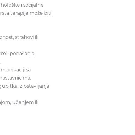
hološke i socijalne
sta terapije može biti
ost, strahovi ili
roli ponašanja,
.
munikaciji sa
/nastavnicima.
ubitka, zlostavljanja
jom, učenjem ili