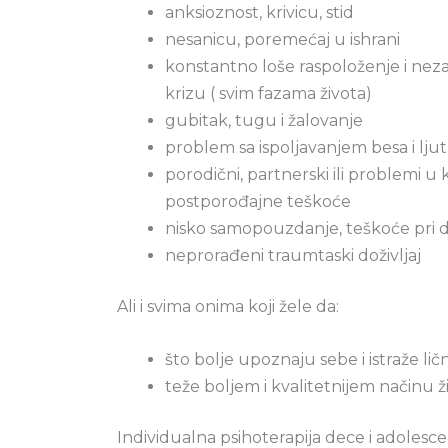
anksioznost, krivicu, stid
nesanicu, poremećaj u ishrani
konstantno loše raspoloženje i neza
krizu ( svim fazama života)
gubitak, tugu i žalovanje
problem sa ispoljavanjem besa i ljut
porodični, partnerski ili problemi u 
postporođajne teškoće
nisko samopouzdanje, teškoće pri
neprorađeni traumtaski doživljaj
Ali i svima onima koji žele da:
što bolje upoznaju sebe i istraže lič
teže boljem i kvalitetnijem načinu ž
Individualna psihoterapija dece i adolescen