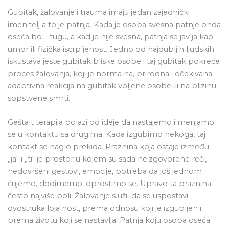
Gubitak, žalovanje i trauma imaju jedan zajednički
imenitelj a to je patnja. Kada je osoba svesna patnje onda
oseća bol i tugu, a kad je nije svesna, patnja se javlja kao
umor ili fizička iscrpljenost. Jedno od najdubljih ljudskih
iskustava jeste gubitak bliske osobe i taj gubitak pokreće
proces žalovanja, koji je normalna, prirodna i očekivana
adaptivna reakcija na gubitak voljene osobe ili na blizinu
sopstvene smrti.
Geštalt terapija polazi od ideje da nastajemo i menjamo
se u kontaktu sa drugima. Kada izgubimo nekoga, taj
kontakt se naglo prekida. Praznina koja ostaje između
„ja“ i „ti“ je prostor u kojem su sada neizgovorene reči,
nedovršeni gestovi, emocije, potreba da još jednom
čujemo, dodirnemo, oprostimo se. Upravo ta praznina
često najviše boli. Žalovanje služi da se uspostavi
dvostruka lojalnost, prema odnosu koji je izgubljen i
prema životu koji se nastavlja. Patnja koju osoba oseća