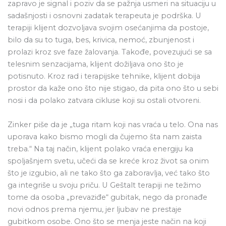
zapravo je signal i poziv da se pažnja usmeri na situaciju u
sadašnjosti i osnovni zadatak terapeuta je podrška. U
terapiji klijent dozvoljava svojim osećanjima da postoje,
bilo da su to tuga, bes, krivica, nemoć, zbunjenost i
prolazi kroz sve faze žalovanja. Takođe, povezujući se sa
telesnim senzacijama, klijent dožiljava ono što je
potisnuto. Kroz rad i terapijske tehnike, klijent dobija
prostor da kaže ono što nije stigao, da pita ono što u sebi
nosi i da polako zatvara cikluse koji su ostali otvoreni.
Zinker piše da je „tuga ritam koji nas vraća u telo. Ona nas
uporava kako bismo mogli da čujemo šta nam zaista
treba.“ Na taj način, klijent polako vraća energiju ka
spoljašnjem svetu, učeći da se kreće kroz život sa onim
što je izgubio, ali ne tako što ga zaboravlja, već tako što
ga integriše u svoju priču. U Geštalt terapiji ne težimo
tome da osoba „prevaziđe“ gubitak, nego da pronađe
novi odnos prema njemu, jer ljubav ne prestaje
gubitkom osobe. Ono što se menja jeste način na koji