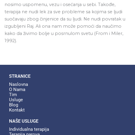
nosimo uspomenu, vezu i osećanja u sebi. Takođe,
terapija ne nudi lek za sve probleme sa kojima se ljudi
suočavaju zbog činjenice da su ljudi. Ne nudi povratak u
izgubljeni Raj. Ali ona nam može pomoći da naučimo
kako da živimo bolje u posrnulom svetu (From i Miler,
1992).
STRANICE
Naslovna
O Nama
Tim
Usluge
Blog
Kontakt
NAŠE USLUGE
Individualna terapija​
Terapija parova​