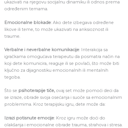
ukazivati na njegovu socijalnu dinamiku ili odnos prema
određenim temama.
Emocionalne blokade
: Ako dete izbegava određene
likove ili teme, to može ukazivati na anksioznost ili
traume.
Verbalne i neverbalne komunikacije
: Interakcija sa
igračkama omogućava terapeutu da posmatra način na
koji dete komunicira, reaguje ili se povlači, što može biti
ključno za dijagnostiku emocionalnih ili mentalnih
tegoba.
Što se
psihoterapije tiče,
ovaj set
može pomoći deci da
se izraze, obrade svoja osećanja i suoče sa emocionalnim
problemima. Kroz terapijsku igru, dete može da:
Izrazi potisnute emocije
: Kroz igru može doći do
olakšanja i emocionalne obrade trauma, strahova i stresa.