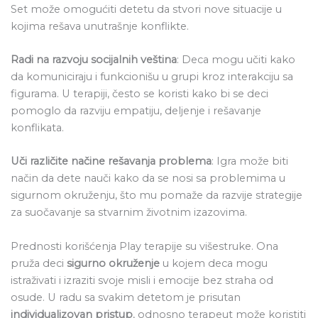
Set može omogućiti detetu da stvori nove situacije u
kojima rešava unutrašnje konflikte.
Radi na razvoju socijalnih veština
: Deca mogu učiti kako
da komuniciraju i funkcionišu u grupi kroz interakciju sa
figurama. U terapiji, često se koristi kako bi se deci
pomoglo da razviju empatiju, deljenje i rešavanje
konflikata.
Uči različite načine rešavanja problema
: Igra može biti
način da dete nauči kako da se nosi sa problemima u
sigurnom okruženju, što mu pomaže da razvije strategije
za suočavanje sa stvarnim životnim izazovima.
Prednosti korišćenja Play terapije su višestruke. Ona
pruža deci
sigurno okruženje
u kojem deca mogu
istraživati i izraziti svoje misli i emocije bez straha od
osude. U radu sa svakim detetom je prisutan
individualizovan pristup
, odnosno terapeut može koristiti