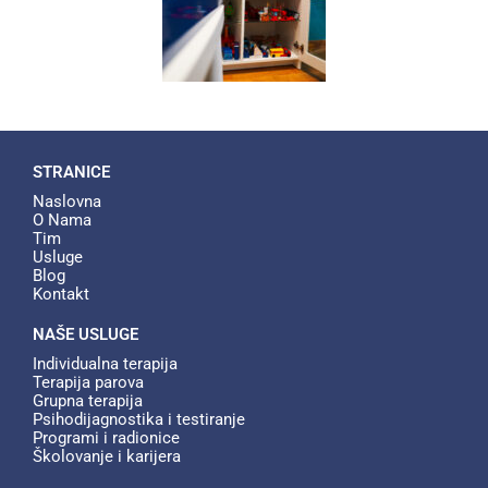
STRANICE
Naslovna
O Nama
Tim
Usluge
Blog
Kontakt
NAŠE USLUGE
Individualna terapija​
Terapija parova​
Grupna terapija​
Psihodijagnostika i testiranje​
Programi i radionice​
Školovanje i karijera​