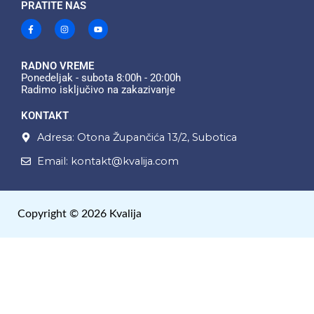
PRATITE NAS
F
I
Y
a
n
o
c
s
u
e
t
t
b
a
u
o
g
b
RADNO VREME
o
r
e
Ponedeljak - subota 8:00h - 20:00h
k
a
Radimo isključivo na zakazivanje
-
m
f
KONTAKT
Adresa: Otona Župančića 13/2, Subotica
Email: kontakt@kvalija.com
Copyright © 2026 Kvalija