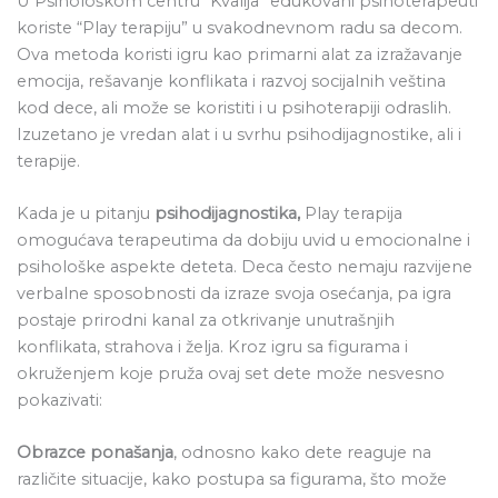
U Psihološkom centru “Kvalija” edukovani psihoterapeuti
koriste “Play terapiju” u svakodnevnom radu sa decom.
Ova metoda koristi igru kao primarni alat za izražavanje
emocija, rešavanje konflikata i razvoj socijalnih veština
kod dece, ali može se koristiti i u psihoterapiji odraslih.
Izuzetano je vredan alat i u svrhu psihodijagnostike, ali i
terapije.
Kada je u pitanju
psihodijagnostika,
Play terapija
omogućava terapeutima da dobiju uvid u emocionalne i
psihološke aspekte deteta. Deca često nemaju razvijene
verbalne sposobnosti da izraze svoja osećanja, pa igra
postaje prirodni kanal za otkrivanje unutrašnjih
konflikata, strahova i želja. Kroz igru sa figurama i
okruženjem koje pruža ovaj set dete može nesvesno
pokazivati:
Obrazce ponašanja
, odnosno kako dete reaguje na
različite situacije, kako postupa sa figurama, što može