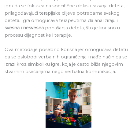
igru da se fokusira na specifične oblasti razvoja deteta,
prilagođavajući terapijske ciljeve potrebama svakog
deteta. Igra omogućava terapeutima da analiziraju i
svesna i nesvesna
ponašanja deteta, što je korisno u
procesu dijagnostike i terapije.
Ova metoda je posebno korisna jer omogućava detetu
da se oslobodi verbalnih ograničenja i nađe način da se
izrazi kroz simboliku igre, koja je često bliža njegovim
stvarnim osećanjima nego verbalna komunikacija.