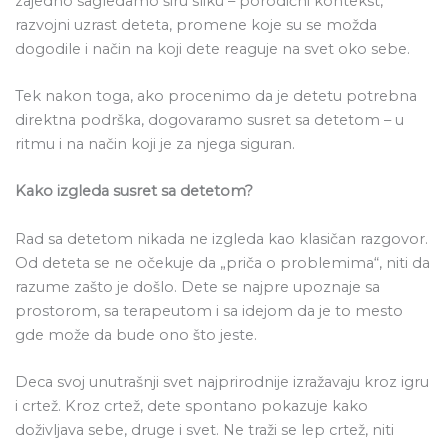
zajedno sagledamo širu sliku – porodični kontekst,
razvojni uzrast deteta, promene koje su se možda
dogodile i način na koji dete reaguje na svet oko sebe.
Tek nakon toga, ako procenimo da je detetu potrebna
direktna podrška, dogovaramo susret sa detetom – u
ritmu i na način koji je za njega siguran.
Kako izgleda susret sa detetom?
Rad sa detetom nikada ne izgleda kao klasičan razgovor.
Od deteta se ne očekuje da „priča o problemima“, niti da
razume zašto je došlo. Dete se najpre upoznaje sa
prostorom, sa terapeutom i sa idejom da je to mesto
gde može da bude ono što jeste.
Deca svoj unutrašnji svet najprirodnije izražavaju kroz igru
i crtež. Kroz crtež, dete spontano pokazuje kako
doživljava sebe, druge i svet. Ne traži se lep crtež, niti