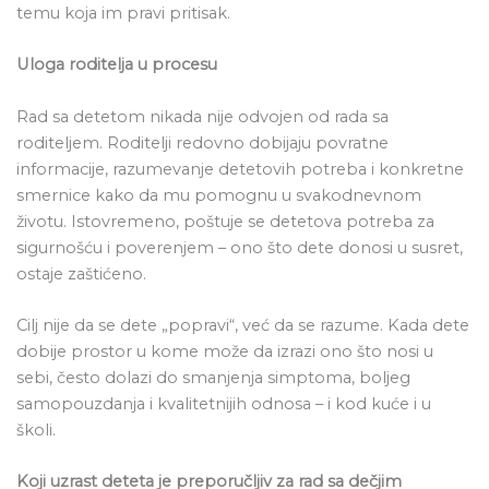
temu koja im pravi pritisak.
Uloga roditelja u procesu
Rad sa detetom nikada nije odvojen od rada sa
roditeljem. Roditelji redovno dobijaju povratne
informacije, razumevanje detetovih potreba i konkretne
smernice kako da mu pomognu u svakodnevnom
životu. Istovremeno, poštuje se detetova potreba za
sigurnošću i poverenjem – ono što dete donosi u susret,
ostaje zaštićeno.
Cilj nije da se dete „popravi“, već da se razume. Kada dete
dobije prostor u kome može da izrazi ono što nosi u
sebi, često dolazi do smanjenja simptoma, boljeg
samopouzdanja i kvalitetnijih odnosa – i kod kuće i u
školi.
Koji uzrast deteta je preporučljiv za rad sa dečjim