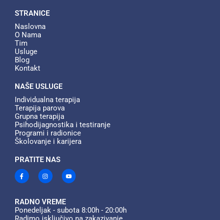
STRANICE
Naslovna
O Nama
Tim
Usluge
Blog
Kontakt
NAŠE USLUGE
Individualna terapija​
Terapija parova​
Grupna terapija​
Psihodijagnostika i testiranje​
Programi i radionice​
Školovanje i karijera​
PRATITE NAS
F
I
Y
a
n
o
c
s
u
e
t
t
b
a
u
o
g
b
RADNO VREME
o
r
e
Ponedeljak - subota 8:00h - 20:00h
k
a
Radimo isključivo na zakazivanje
-
m