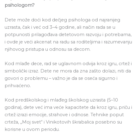
psihologom?
Dete može doći kod dečjeg psihologa od najranijeg
uzrasta, čak i već od 3–4 godine, ali način rada se u
potpunosti prilagođava detetovom razvoju i potrebama,
i ovde je veći akcenat na radu sa roditeljima i razumevanju
njihovog pristupa u odnosu sa decom.
Kod mlađe dece, rad se uglavnom odvija kroz igru, crtež i
simbolički izraz. Dete ne mora da zna zašto dolazi, niti da
govori o problemu – važno je da se oseća sigurno i
prihvaćeno.
Kod predškolskog i mlađeg školskog uzrasta (5–10
godina), dete već ima veće kapacitete da kroz igru, priču i
crtež izrazi emocije, strahove i odnose. Tehnike poput
crteža, „Moj svet“ i Vinikotovih škrabalica posebno su
korisne u ovom periodu.