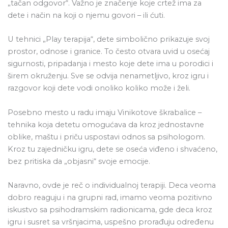
„tačan odgovor“. Važno je značenje koje crtež ima za
dete i način na koji o njemu govori – ili ćuti.
U tehnici „Play terapija“, dete simbolično prikazuje svoj
prostor, odnose i granice. To često otvara uvid u osećaj
sigurnosti, pripadanja i mesto koje dete ima u porodici i
širem okruženju. Sve se odvija nenametljivo, kroz igru i
razgovor koji dete vodi onoliko koliko može i želi.
Posebno mesto u radu imaju Vinikotove škrabalice –
tehnika koja detetu omogućava da kroz jednostavne
oblike, maštu i priču uspostavi odnos sa psihologom.
Kroz tu zajedničku igru, dete se oseća viđeno i shvaćeno,
bez pritiska da „objasni“ svoje emocije.
Naravno, ovde je reč o individualnoj terapiji. Deca veoma
dobro reaguju i na grupni rad, imamo veoma pozitivno
iskustvo sa psihodramskim radionicama, gde deca kroz
igru i susret sa vršnjacima, uspešno prorađuju određenu