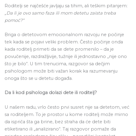
Roditelji se najčešće javljaju sa tihim, ali teškim pitanjem:
„Da li je ovo samo faza ili mom detetu zaista treba
pomoć?“
Briga o detetovom emocionalnom razvoju ne počinje
tek kada se pojavi veliki problem. Često počinje onda
kada roditelj primeti da se dete promenilo – da je
povučenije, razdražljivije, tužnije ili jednostavno „nije ono
što je bilo“. U tim trenucima, razgovor sa dečjim
psihologom može biti važan korak ka razumevanju
onoga što se u detetu događa.
Da li kod psihologa dolazi dete ili roditelj?
U našem radu, vrlo često prvi susret nije sa detetom, već
sa roditeljem. To je prostor u kome roditelj može mirno
da ispriča šta ga brine, bez straha da će dete biti
etiketirano ili „analizirano“. Taj razgovor pomaže da