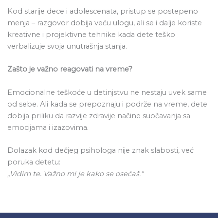
Kod starije dece i adolescenata, pristup se postepeno
menja – razgovor dobija veću ulogu, ali se i dalje koriste
kreativne i projektivne tehnike kada dete teško
verbalizuje svoja unutrašnja stanja.
Zašto je važno reagovati na vreme?
Emocionalne teškoće u detinjstvu ne nestaju uvek same
od sebe. Ali kada se prepoznaju i podrže na vreme, dete
dobija priliku da razvije zdravije načine suočavanja sa
emocijama i izazovima.
Dolazak kod dečjeg psihologa nije znak slabosti, već
poruka detetu:
„Vidim te. Važno mi je kako se osećaš.“