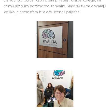
članovi porodice, kao i bliski prijatelji i drage kolege, na
čemu smo im neizmerno zahvalni. Slike su tu da dočaraju
koliko je atmosfera bila opuštena i prijatna.