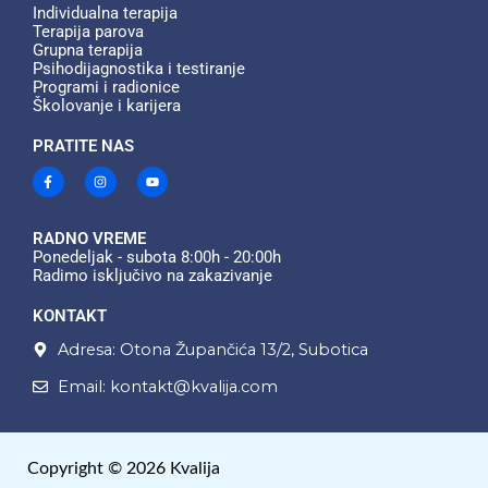
Individualna terapija​
Terapija parova​
Grupna terapija​
Psihodijagnostika i testiranje​
Programi i radionice​
Školovanje i karijera​
PRATITE NAS
F
I
Y
a
n
o
c
s
u
e
t
t
b
a
u
o
g
b
RADNO VREME
o
r
e
Ponedeljak - subota 8:00h - 20:00h
k
a
Radimo isključivo na zakazivanje
-
m
f
KONTAKT
Adresa: Otona Župančića 13/2, Subotica
Email: kontakt@kvalija.com
Copyright © 2026 Kvalija