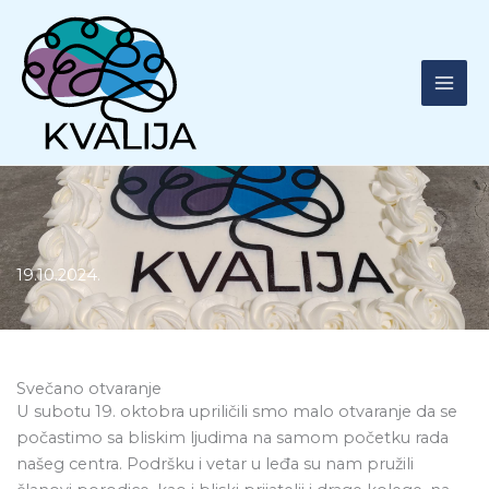
Skip
to
content
19.10.2024.​
Svečano otvaranje
U subotu 19. oktobra upriličili smo malo otvaranje da se
počastimo sa bliskim ljudima na samom početku rada
našeg centra. Podršku i vetar u leđa su nam pružili