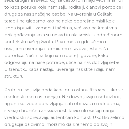
sebi, drugima i svetu, koji se često formiraju veoma rano i
to kroz poruke koje nam šalju roditelji, članovi porodice i
druge za nas značajne osobe. Na uverenja u Geštalt
terapiji ne gledamo kao na neke pogrešne misli koje
treba ispraviti i zameniti tačnima, već kao na kreativna
prilagođavanja koja su nekad imala smisla u određenom
kontekstu našeg života. Prvo mesto gde učimo i
usvajamo uverenja i formiramo stavove jeste naša
porodica. Način na koji nam roditelji govore, kako
odgovaraju na naše potrebe, utiče na naš doživljaj sebe.
U trenutku kada nastaju, uverenja nas štite i daju nam
strukturu.
Problem se javlja onda kada ona ostanu fiksirana, iako se
okolnosti oko nas menjaju. Ne dozvoljavaju osobi izbor,
rigidna su, vode ponavljajnju istih obrazaca u odnosima,
stvaraju hroničnu anksioznost, krivicu ili osećaj manje
vrednosti i sprečavaju autentičan kontakt. Ukoliko želimo
drugačije da živimo, moramo da krenemo od svojih