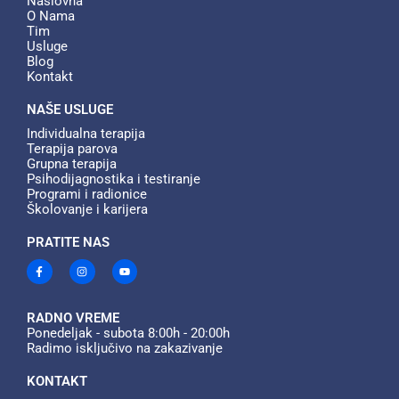
Naslovna
O Nama
Tim
Usluge
Blog
Kontakt
NAŠE USLUGE
Individualna terapija​
Terapija parova​
Grupna terapija​
Psihodijagnostika i testiranje​
Programi i radionice​
Školovanje i karijera​
PRATITE NAS
F
I
Y
a
n
o
c
s
u
e
t
t
b
a
u
o
g
b
RADNO VREME
o
r
e
Ponedeljak - subota 8:00h - 20:00h
k
a
Radimo isključivo na zakazivanje
-
m
f
KONTAKT