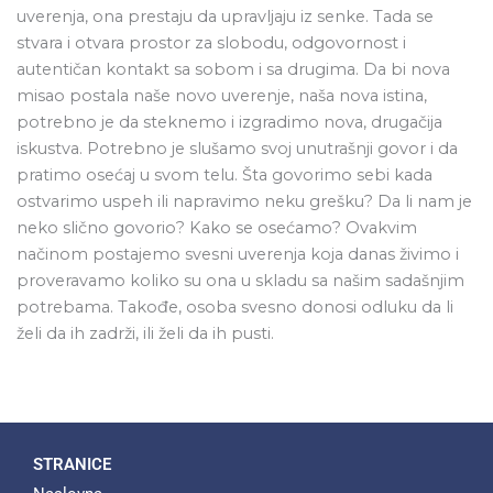
uverenja, ona prestaju da upravljaju iz senke. Tada se
stvara i otvara prostor za slobodu, odgovornost i
autentičan kontakt sa sobom i sa drugima. Da bi nova
misao postala naše novo uverenje, naša nova istina,
potrebno je da steknemo i izgradimo nova, drugačija
iskustva. Potrebno je slušamo svoj unutrašnji govor i da
pratimo osećaj u svom telu. Šta govorimo sebi kada
ostvarimo uspeh ili napravimo neku grešku? Da li nam je
neko slično govorio? Kako se osećamo? Ovakvim
načinom postajemo svesni uverenja koja danas živimo i
proveravamo koliko su ona u skladu sa našim sadašnjim
potrebama. Takođe, osoba svesno donosi odluku da li
želi da ih zadrži, ili želi da ih pusti.
STRANICE