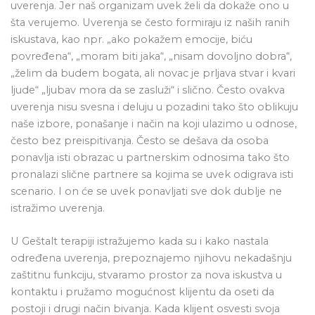
uverenja. Jer naš organizam uvek želi da dokaže ono u
šta verujemo. Uverenja se često formiraju iz naših ranih
iskustava, kao npr. „ako pokažem emocije, biću
povređena“, „moram biti jaka“, „nisam dovoljno dobra“,
„želim da budem bogata, ali novac je prljava stvar i kvari
ljude“ „ljubav mora da se zasluži“ i slično. Često ovakva
uverenja nisu svesna i deluju u pozadini tako što oblikuju
naše izbore, ponašanje i način na koji ulazimo u odnose,
često bez preispitivanja. Često se dešava da osoba
ponavlja isti obrazac u partnerskim odnosima tako što
pronalazi slične partnere sa kojima se uvek odigrava isti
scenario. I on će se uvek ponavljati sve dok dublje ne
istražimo uverenja.
U Geštalt terapiji istražujemo kada su i kako nastala
određena uverenja, prepoznajemo njihovu nekadašnju
zaštitnu funkciju, stvaramo prostor za nova iskustva u
kontaktu i pružamo mogućnost klijentu da oseti da
postoji i drugi način bivanja. Kada klijent osvesti svoja